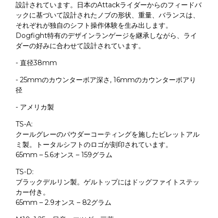
設計されています。日本のAttackライダーからのフィードバ
ックに基づいて設計されたノブの形状、重量、バランスは、
それぞれが独自のシフト操作体験を生み出します。
Dogfight特有のデザインランゲージを継承しながら、ライ
ダーの好みに合わせて設計されています。
- 直径38mm
- 25mmのカウンターボア深さ, 16mmのカウンターボアり
径
- アメリカ製
TS-A:
クールグレーのパウダーコーティングを施したビレットアル
ミ製。トータルシフトのロゴが刻印されています。
65mm – 5.6オンス – 159グラム
TS-D:
ブラックデルリン製。ゲルトップにはドッグファイトステッ
カー付き。
65mm – 2.9オンス – 82グラム