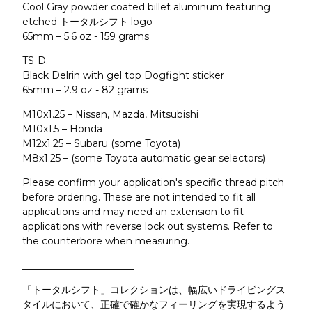
Cool Gray powder coated billet aluminum featuring
etched トータルシフト logo
65mm – 5.6 oz - 159 grams
TS-D:
Black Delrin with gel top Dogfight sticker
65mm – 2.9 oz - 82 grams
M10x1.25 – Nissan, Mazda, Mitsubishi
M10x1.5 – Honda
M12x1.25 – Subaru (some Toyota)
M8x1.25 – (some Toyota automatic gear selectors)
Please confirm your application's specific thread pitch
before ordering. These are not intended to fit all
applications and may need an extension to fit
applications with reverse lock out systems. Refer to
the counterbore when measuring.
_______________________
「トータルシフト」コレクションは、幅広いドライビングス
タイルにおいて、正確で確かなフィーリングを実現するよう