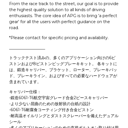
From the race track to the street, our goal is to provide
the highest quality solution to all kinds of driving
enthusiasts. The core idea of APG is to bring 'a perfect
gear' for all the users with perfect guidance on the
road.
*Please contact for specific pricing and availability.
__________________
トラックテスト済みの、多くのアプリケーション向けの6ピ
ストンおよび8ピストンビッグブレーキキット。 各キットに
は、鍛造キャリパー、ブラケット、ローター、ブレーキパッ
ド、ブレーキライン、およびすべての必要なハードウェアが
含まれています。
キャリパー仕様：
-鍛造6061-T6航空宇宙グレード合金2ピースキャリパー
-より少ない屈曲のための放射状の台紙の設計
-6061-T6耐腐食コーティング付き合金ピストン
-耐高温オイルリングとダストスクレーパーを備えたデュアル
シール
-多くのアプリケーションのための直接ボルトオン取り付け用