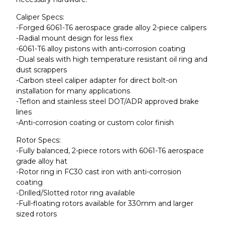
Caliper Specs:
-Forged 6061-T6 aerospace grade alloy 2-piece calipers
-Radial mount design for less flex
-6061-T6 alloy pistons with anti-corrosion coating
-Dual seals with high temperature resistant oil ring and
dust scrappers
-Carbon steel caliper adapter for direct bolt-on
installation for many applications
-Teflon and stainless steel DOT/ADR approved brake
lines
-Anti-corrosion coating or custom color finish
Rotor Specs:
-Fully balanced, 2-piece rotors with 6061-T6 aerospace
grade alloy hat
-Rotor ring in FC30 cast iron with anti-corrosion
coating
-Drilled/Slotted rotor ring available
-Full-floating rotors available for 330mm and larger
sized rotors